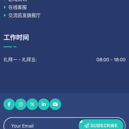
在线客服
交流凯发旗舰厅
工作时间
礼拜一 - 礼拜五:
08:00 - 18:00
SUBSCRIBE