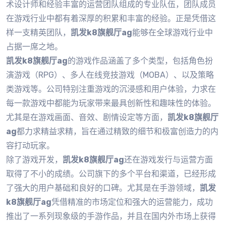
术设计师和经验丰富的运营团队组成的专业队伍，团队成员
在游戏行业中都有着深厚的积累和丰富的经验。正是凭借这
样一支精英团队，
凯发k8旗舰厅ag
能够在全球游戏行业中
占据一席之地。
凯发k8旗舰厅ag
的游戏作品涵盖了多个类型，包括角色扮
演游戏（RPG）、多人在线竞技游戏（MOBA）、以及策略
类游戏等。公司特别注重游戏的沉浸感和用户体验，力求在
每一款游戏中都能为玩家带来最具创新性和趣味性的体验。
尤其是在游戏画面、音效、剧情设定等方面，
凯发k8旗舰厅
ag
都力求精益求精，旨在通过精致的细节和极富创造力的内
容打动玩家。
除了游戏开发，
凯发k8旗舰厅ag
还在游戏发行与运营方面
取得了不小的成绩。公司旗下的多个平台和渠道，已经形成
了强大的用户基础和良好的口碑。尤其是在手游领域，
凯发
k8旗舰厅ag
凭借精准的市场定位和强大的运营能力，成功
推出了一系列现象级的手游作品，并且在国内外市场上获得