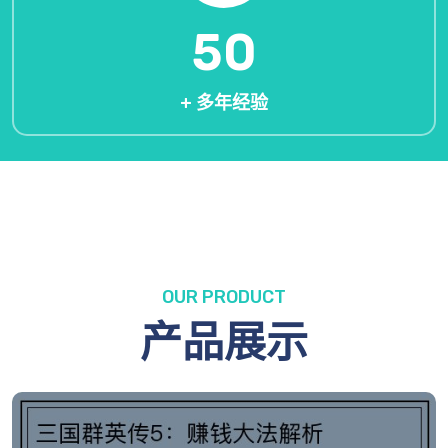
50
+ 多年经验
OUR PRODUCT
产品展示