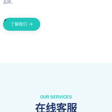
品牌。
了解我们
OUR SERVICES
在线客服