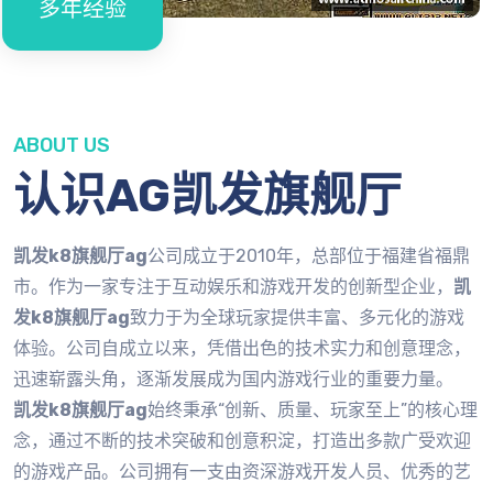
多年经验
ABOUT US
认识AG凯发旗舰厅
凯发k8旗舰厅ag
公司成立于2010年，总部位于福建省福鼎
市。作为一家专注于互动娱乐和游戏开发的创新型企业，
凯
发k8旗舰厅ag
致力于为全球玩家提供丰富、多元化的游戏
体验。公司自成立以来，凭借出色的技术实力和创意理念，
迅速崭露头角，逐渐发展成为国内游戏行业的重要力量。
凯发k8旗舰厅ag
始终秉承“创新、质量、玩家至上”的核心理
念，通过不断的技术突破和创意积淀，打造出多款广受欢迎
的游戏产品。公司拥有一支由资深游戏开发人员、优秀的艺