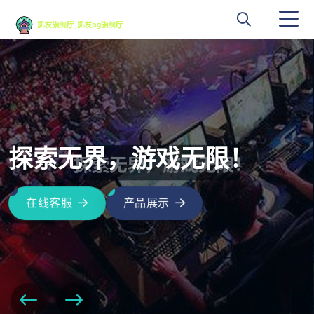
探索无界，游戏无限！
在线客服
产品展示