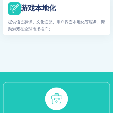
游戏本地化
提供语言翻译、文化适配、用户界面本地化等服务，帮
助游戏在全球市场推广；